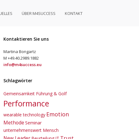
UELLES
ÜBER M4SUCCESS
KONTAKT
Kontaktieren Sie uns
Martina Bongartz
M +49.40.2989.1882
info@m4success.eu
Schlagwörter
Gemeinsamkeit Führung & Golf
Performance
Emotion
wearable technology
Methode
Seminar
unternehmenswert Mensch
Trust
New Leader
Beurteilung
IT