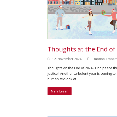
Thoughts at the End of
12. November 2024
Emotion
,
Empath
Thoughts on the End of 2024 - Find peace t
justice!! Another turbulent year is coming to
humanistic look at…
Mehr Lesen