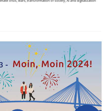
mate crisis, wars, transformation of society, AI and digitalization