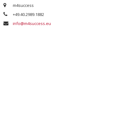
m4success
+49.40.2989.1882
info@m4success.eu