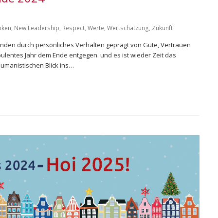
nken
,
New Leadership
,
Respect
,
Werte
,
Wertschätzung
,
Zukunft
nden durch persönliches Verhalten geprägt von Güte, Vertrauen
rbulentes Jahr dem Ende entgegen. und es ist wieder Zeit das
umanistischen Blick ins…