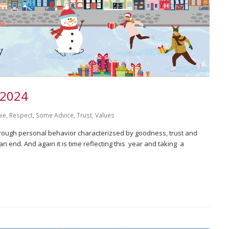
 2024
ie
,
Respect
,
Some Advice
,
Trust
,
Values
hrough personal behavior characterizsed by goodness, trust and
 an end. And again it is time reflecting this year and taking a