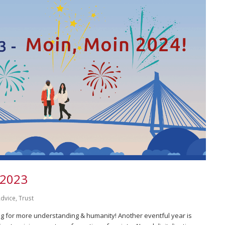
 2023
dvice
,
Trust
ning for more understanding & humanity! Another eventful year is