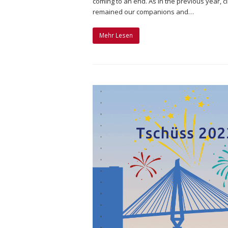
coming to an end. As in the previous year, cli
remained our companions and…
Mehr Lesen