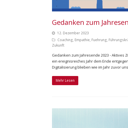
Gedanken zum Jahrese
12. Dezember 2023
Coaching
,
Empathie
,
Fuehrung
,
Führungskr
Zukunft
Gedanken zum Jahresende 2023 - Aktives Zu
ein ereignisreiches Jahr dem Ende entgegen.
Digitalisierung blieben wie im Jahr zuvor u
Mehr Lesen