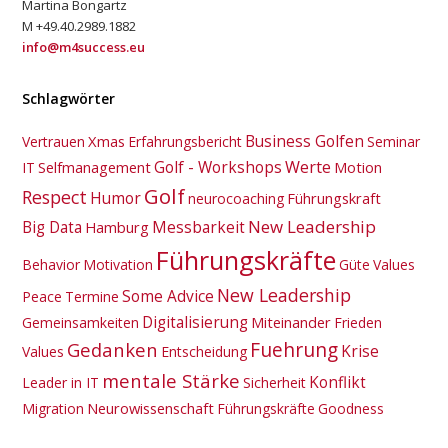
Martina Bongartz
M +49.40.2989.1882
info@m4success.eu
Schlagwörter
Business Golfen
Xmas
Vertrauen
Erfahrungsbericht
Seminar
Golf - Workshops
Werte
Selfmanagement
Motion
IT
Golf
Respect
Humor
Führungskraft
neurocoaching
New Leadership
Big Data
Messbarkeit
Hamburg
Führungskräfte
Behavior
Motivation
Güte
Values
New Leadership
Some Advice
Peace
Termine
Digitalisierung
Miteinander
Gemeinsamkeiten
Frieden
Gedanken
Fuehrung
Krise
Values
Entscheidung
mentale Stärke
Konflikt
Leader in IT
Sicherheit
Neurowissenschaft
Migration
Führungskräfte
Goodness