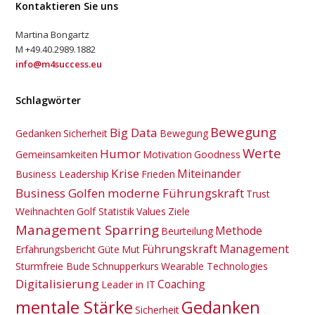
Kontaktieren Sie uns
Martina Bongartz
M +49.40.2989.1882
info@m4success.eu
Schlagwörter
Bewegung
Big Data
Gedanken
Sicherheit
Bewegung
Werte
Humor
Gemeinsamkeiten
Motivation
Goodness
Krise
Miteinander
Business Leadership
Frieden
Business Golfen
moderne Führungskraft
Trust
Weihnachten
Golf Statistik
Values
Ziele
Management Sparring
Methode
Beurteilung
Führungskraft
Management
Erfahrungsbericht
Güte
Mut
Sturmfreie Bude
Schnupperkurs
Wearable Technologies
Digitalisierung
Coaching
Leader in IT
mentale Stärke
Gedanken
Sicherheit