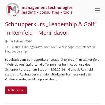
M
M
Schnupperkurs „Leadership & Golf“
ö
in Reinfeld – Mehr davon
16. Februar 2016
Bleisure
,
Führungskräfte
,
Golf
,
Golf - Workshops
,
Mentale Stärke
,
New Leadership
Feedback vom Schnupperkurs "Leadership & Golf" im GC Reinfeld
"Mehr davon" äußerten die Teilnehmer beim Abschluss des
Schupperkurs, der am Sa, den 13.02.2016 im Golfclub Reinfeld
stattfand. Ausbau der mentalen Stärke im Business und beim
Golfen standen im Mittelpunkt des…
Mehr Lesen