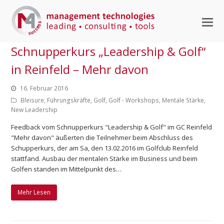
M
M
Schnupperkurs „Leadership & Golf“
ö
in Reinfeld – Mehr davon
16. Februar 2016
Bleisure
,
Führungskräfte
,
Golf
,
Golf - Workshops
,
Mentale Stärke
,
New Leadership
Feedback vom Schnupperkurs "Leadership & Golf" im GC Reinfeld
"Mehr davon" äußerten die Teilnehmer beim Abschluss des
Schupperkurs, der am Sa, den 13.02.2016 im Golfclub Reinfeld
stattfand. Ausbau der mentalen Stärke im Business und beim
Golfen standen im Mittelpunkt des…
Mehr Lesen