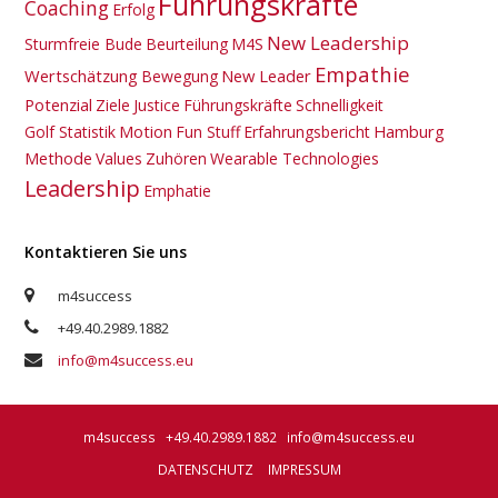
Führungskräfte
Coaching
Erfolg
New Leadership
Sturmfreie Bude
Beurteilung
M4S
Empathie
Wertschätzung
New Leader
Bewegung
Potenzial
Ziele
Justice
Führungskräfte
Schnelligkeit
Motion
Hamburg
Golf Statistik
Fun Stuff
Erfahrungsbericht
Methode
Values
Zuhören
Wearable Technologies
Leadership
Emphatie
Kontaktieren Sie uns
m4success
+49.40.2989.1882
info@m4success.eu
m4success +49.40.2989.1882
info@m4success.eu
DATENSCHUTZ
IMPRESSUM