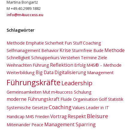
Martina Bongartz
M +49.40.2989.1882
info@m4success.eu
Schlagwörter
Methode
Coaching
Emphatie
Sicherheit
Fun Stuff
Krise
Methode
Selfmanagement
Behavior
Sturmfreie Bude
Schnelligkeit
Schnupperkurs
Verstehen
Termine
Ziele
Reflektion
Führung
M4S® - Methode
Weihnachten
Erfolg
Big Data
Digitalisierung
Weiterbildung
Management
Führungskräfte
Leadership
Gemeinsamkeiten
Mut
m4success Schulung
moderne Führungskraft
Fluide Organisation
Golf Statistik
Coaching
Systemische Gesetze
Values
Leader in IT
Bleisure
Vortrag
Respekt
Handicap
M4S
Frieden
Management Sparring
Miteinander
Peace