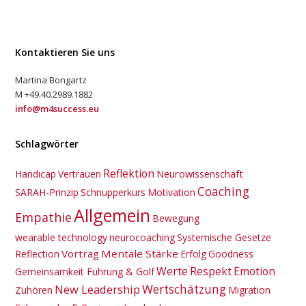
Kontaktieren Sie uns
Martina Bongartz
M +49.40.2989.1882
info@m4success.eu
Schlagwörter
Reflektion
Neurowissenschaft
Handicap
Vertrauen
Coaching
SARAH-Prinzip
Schnupperkurs
Motivation
Allgemein
Empathie
Bewegung
wearable technology
neurocoaching
Systemische Gesetze
Vortrag
Mentale Stärke
Reflection
Erfolg
Goodness
Werte
Respekt
Emotion
Gemeinsamkeit Führung & Golf
New Leadership
Wertschätzung
Zuhören
Migration