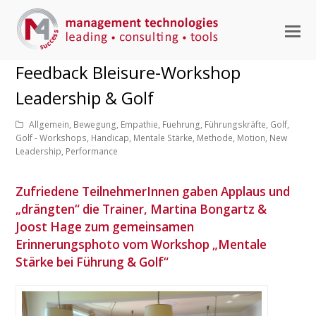
M
M
Feedback Bleisure-Workshop
ö
Leadership & Golf
Allgemein
,
Bewegung
,
Empathie
,
Fuehrung
,
Führungskräfte
,
Golf
,
Golf - Workshops
,
Handicap
,
Mentale Stärke
,
Methode
,
Motion
,
New
Leadership
,
Performance
Zufriedene TeilnehmerInnen gaben Applaus und
„drängten“ die Trainer, Martina Bongartz &
Joost Hage zum gemeinsamen
Erinnerungsphoto vom Workshop „Mentale
Stärke bei Führung & Golf“