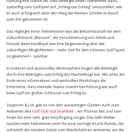
Führung ihre Stärke sei. Dies bewegte einen Teilnehmer dazu,
zukünftig sein Golfspiel auf „Schlag-um-Schlag“ umzustellen, wie
er auch erfolgreich über den Weg der kleinen Schritte im Beruf
zum Ziel gekommen ist.
Das Highlight einer Teilnehmerin war die Bekanntschaft mit dem
Zukunftstrend „Bleisure“, die Verschmelzung von Arbeit und
Freizeit. Beim Feedback war ihre Begeisterung über die
zukünftigen Möglichkeiten – mehr Zeit für den schönen Golf-Sport
zu gewinnen – spürbar.
In lockerer und spassvoller Athmosphäre trugen alle Beteiligte
durch ihre Beiträgen zum Erfolg des Nachmittags bei. Alle einte am
Ende eines informativen und wertvollen Workshops die
Erkenntnis, dass mentale Stärke sowohl bei Führung wie auch
beim Golf ein großer Schlüssel zum Erfolg ist.
Zuspruch & Lob gab es von den auswärtigen Gästen auch zum
Ambiente des
Golf Club Gut Grambek
, wo Thomas Mix und sein
Team für eine sehr gute Verpflegung sorgte. Das tolle Wetter
nutzten viele Teilnehmer noch für eine sonnige 9-Loch-Runde, die
sicherlich die meisten Gäste zum Wiederkehren animierte, um die