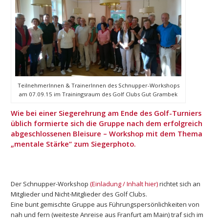
TeilnehmerInnen & TrainerInnen des Schnupper-Workshops
am 07.09.15 im Trainingsraum des Golf Clubs Gut Grambek
Wie bei einer Siegerehrung am Ende des Golf-Turniers
üblich formierte sich die Gruppe nach dem erfolgreich
abgeschlossenen Bleisure – Workshop mit dem Thema
„mentale Stärke“ zum Siegerphoto.
Der Schnupper-Workshop
(Einladung / Inhalt hier)
richtet sich an
Mitglieder und Nicht-Mitglieder des Golf Clubs.
Eine bunt gemischte Gruppe aus Führungspersönlichkeiten von
nah und fern (weiteste Anreise aus Franfurt am Main) traf sich im