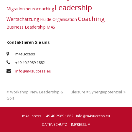
Leadership
Migration
neurocoaching
Coaching
Wertschätzung
Fluide Organisation
Business Leadership
M4S
Kontaktieren Sie uns
m4success
+49.40.2989.1882
info@m4success.eu
vorheriger
Workshop: New Leadership &
Bleisure = Synergiepotenzial
Nächster
Golf
Beitrag:
Beitrag:
m4success +49.40.2989.1882
info@m4success.eu
DATENSCHUTZ
IMPRESSUM