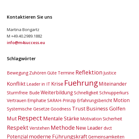
Kontaktieren Sie uns
Martina Bongartz
M +49.40.2989.1882
info@m4success.eu
Schlagwörter
Reflektion
Bewegung
Zuhören
Güte
Termine
Justice
Fuehrung
Konflikt
Krise
Miteinander
Leader in IT
Weiterbildung
Sturmfreie Bude
Schnelligkeit
Schnupperkurs
Motion
Vertrauen
Emphatie
SARAH-Prinzip
Erfahrungsbericht
Trust
Business Golfen
Systemische Gesetze
Goodness
Respect
Mut
Mentale Stärke
Motivation
Sicherheit
Respekt
Methode
New Leader
Verstehen
dvct
moderne Führungskraft
Potenzial
Gemeinsamkeiten