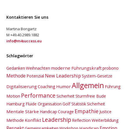
Kontaktieren Sie uns
Martina Bongartz
M +49.40.2989.1882
info@m4success.eu
Schlagwörter
moderne Führungskraft
Gedanken
Weihnachten
probono
New Leadership
Methode
Potenzial
System-Gesetze
Allgemein
Digitalisierung
Coaching
Humor
Führung
Performance
Motion
Sicherheit
Sturmfreie Bude
Hamburg
Fluide Organisation
Golf Statistik
Sicherheit
Empathie
Mentale Stärke
Handicap
Courage
Justice
Leadership
Methode
Konflikt
Weiterbildung
Reflection
Respekt
Emotion
Handicap
Gemeinsamkeiten
Workshop