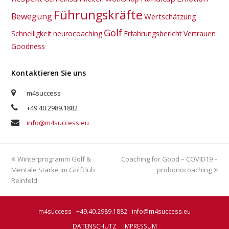
Führungskräfte
Bewegung
Wertschätzung
Golf
Schnelligkeit
neurocoaching
Erfahrungsbericht
Vertrauen
Goodness
Kontaktieren Sie uns
m4success
+49.40.2989.1882
info@m4success.eu
vorheriger
Winterprogramm Golf &
Coaching for Good – COVID19 –
Nächster
Mentale Stärke im Golfclub
Beitrag:
Beitrag:
probonocoaching
Reinfeld
m4success +49.40.2989.1882
info@m4success.eu
DATENSCHUTZ
IMPRESSUM