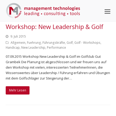
M
M
Workshop: New Leadership & Golf
ö
9. Juli 2015
Allgemein
,
Fuehrung
,
Führungskräfte
,
Golf
,
Golf - Workshops
,
Handicap
,
New Leadership
,
Performance
07.09.2015 Workshop New Leadership & Golf im Golfclub Gut
Grambek Die Planung ist abgeschlossen und wir freuen uns auf
den Workshop mit vielen, interessierten TeilnehmerInnen, die
Wissenswertes über Leadership / Führung erfahren und Übungen
mit dem Golfschläger zur Steigerung der…
Mehr Lesen